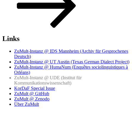
Links
ZuMult-Instanz @ IDS Mannheim (Archiv für Gesprochenes
Deutsch)
ZuMult-Instanz @ UT Austin (Texas German Dialect Project)
ZuMult-Instanz @ HumaNum (Enquêtes sociolinguistiques à
Orléans)
ZuMult-Instanz @ UDE (Institut für
Kommunikationswissenschaft)
KorDaF Special Issue
ZuMult @ GitHub
ZuMult @ Zenodo
Über ZuMult