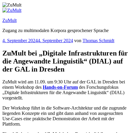
Zum
Inhalt
springen
ZuMult
Zugang zu multimodalen Korpora gesprochener Sprache
Veröffentlicht
4. September 2024
4. September 2024
von
Thomas Schmidt
am
ZuMult bei „Digitale Infrastrukturen für
die Angewandte Linguistik“ (DIAL) auf
der GAL in Dresden
ZuMult wird am 11.09. um 9:30 Uhr auf der GAL in Dresden bei
einem Workshop des
Hands-on-Forum
des Forschungsfokus
„Digitale Infrastrukturen für die Angewandte Linguistik“ (DIAL)
vorgestellt.
Der Workshop führt in die Software-Architektur und die zugrunde
liegenden Konzepte ein und gibt dann anhand von ausgesuchten
Use-Cases eine praktische Demonstration der Arbeit mit der
Plattform.