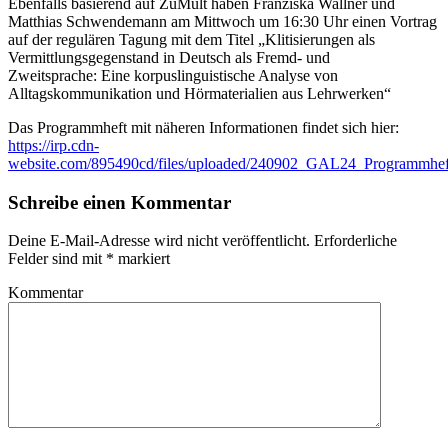
Ebenfalls basierend auf ZuMult haben Franziska Wallner und
Matthias Schwendemann am Mittwoch um 16:30 Uhr einen Vortrag
auf der regulären Tagung mit dem Titel „Klitisierungen als
Vermittlungsgegenstand in Deutsch als Fremd- und
Zweitsprache: Eine korpuslinguistische Analyse von
Alltagskommunikation und Hörmaterialien aus Lehrwerken“
Das Programmheft mit näheren Informationen findet sich hier:
https://irp.cdn-
website.com/895490cd/files/uploaded/240902_GAL24_Programmhef
Schreibe einen Kommentar
Deine E-Mail-Adresse wird nicht veröffentlicht.
Erforderliche
Felder sind mit
*
markiert
Kommentar