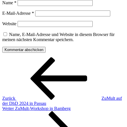
Name
*
E-Mail-Adresse
*
Website
Name, E-Mail-Adresse und Website in diesem Browser für
meinen nächsten Kommentar speichern.
Beitragsnavigation
Vorheriger
Beitrag
Zurück
ZuMult auf
der DhD 2024 in Passau
Nächster
Weiter
ZuMult-Workshop in Bamberg
Beitrag