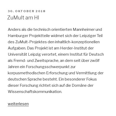
der
FaDaF“
VERÖFFENTLICHT
30. OKTOBER 2018
AM
ZuMult am HI
Anders als die technisch orientierten Mannheimer und
Hamburger Projektteile widmet sich der Leipziger Teil
des ZuMult-Projektes den inhaltlich-konzeptionellen
Aufgaben. Das Projekt ist am Herder-Institut der
Universität Leipzig verortet, einem Institut für Deutsch
als Fremd- und Zweitsprache, an dem seit über zwölf
Jahren ein Forschungsschwerpunkt zur
korpusmethodischen Erforschung und Vermittlung der
deutschen Sprache besteht. Ein besonderer Fokus
dieser Forschung richtet sich auf die Domäne der
Wissenschaftskommunikation.
„ZuMult
weiterlesen
am
HI“