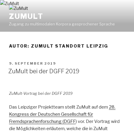
Zum
Inhalt
ZUMULT
springen
Zugang zu multimodalen Korpora gesprochener Sprache
AUTOR:
ZUMULT STANDORT LEIPZIG
VERÖFFENTLICHT
9. SEPTEMBER 2019
AM
ZuMult bei der DGFF 2019
ZuMult-Vortrag bei der DGFF 2019
Das Leipziger Projektteam stellt ZuMult auf dem
28.
Kongress der Deutschen Gesellschaft für
Fremdsprachenforschung (DGFF
) vor. Der Vortrag wird
die Möglichkeiten erläutern, welche die in ZuMult