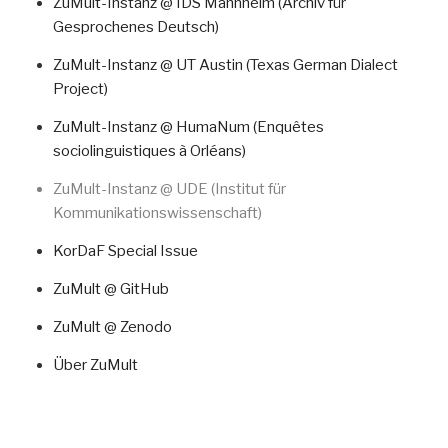
ZuMult-Instanz @ IDS Mannheim (Archiv für
Gesprochenes Deutsch)
ZuMult-Instanz @ UT Austin (Texas German Dialect
Project)
ZuMult-Instanz @ HumaNum (Enquêtes
sociolinguistiques à Orléans)
ZuMult-Instanz @ UDE (Institut für
Kommunikationswissenschaft)
KorDaF Special Issue
ZuMult @ GitHub
ZuMult @ Zenodo
Über ZuMult