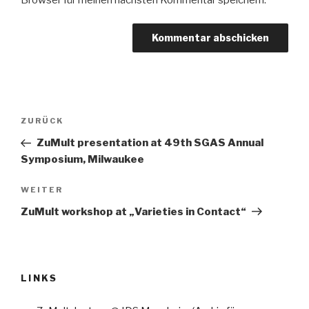
Beitragsnavigation
Vorheriger
ZURÜCK
Beitrag
ZuMult presentation at 49th SGAS Annual
Symposium, Milwaukee
Nächster
WEITER
Beitrag
ZuMult workshop at „Varieties in Contact“
LINKS