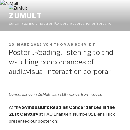
Zum
Inhalt
ZUMULT
springen
Zugang zu multimodalen Korpora gesprochener Sprache
VERÖFFENTLICHT
29. MÄRZ 2025
VON
THOMAS SCHMIDT
AM
Poster „Reading, listening to and
watching concordances of
audiovisual interaction corpora“
Concordance in ZuMult with still images from videos
At the
Symposium: Reading Concordances in the
21st Century
at FAU Erlangen-Nürnberg, Elena Frick
presented our poster on: